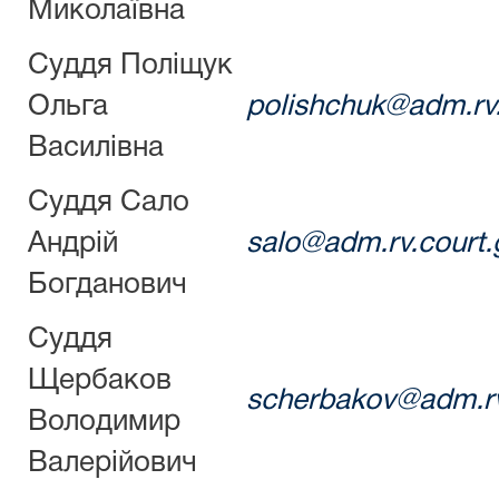
Миколаївна
Суддя Поліщук
Ольга
polishchuk@adm.rv.
Василівна
Суддя Сало
Андрій
salo@adm.rv.court.
Богданович
Суддя
Щербаков
scherbakov@adm.rv
Володимир
Валерійович