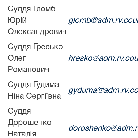
Суддя Гломб
Юрій
glomb@adm.rv.cour
Олександрович
Суддя Гресько
Олег
hresko@adm.rv.cour
Романович
Суддя Гудима
g
yduma
@adm.rv.co
Ніна Сергіївна
Суддя
Дорошенко
doroshenko@adm.rv
Наталія