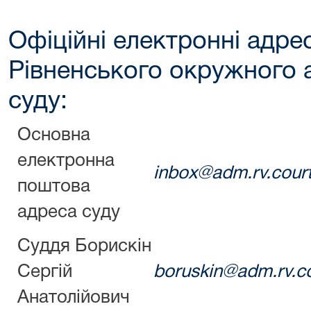
Офіційні електронні адре
Рівненського окружного 
суду:
Основна
електронна
inbox@adm.rv.court
поштова
адреса суду
Суддя Борискін
Сергій
boruskin@adm.rv.co
Анатолійович