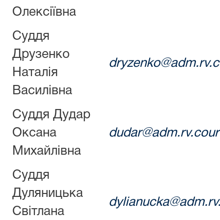
Олексіївна
Суддя
Друзенко
dryzenko@adm.rv.c
Наталія
Василівна
Суддя Дудар
Оксана
dudar@adm.rv.cour
Михайлівна
Суддя
Дуляницька
dylianucka@adm.rv.
Світлана