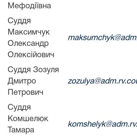
Мефодіївна
Суддя
Максимчук
maksumchyk@adm.r
Олександр
Олексійович
Суддя Зозуля
Дмитро
zozulya@adm.rv.cou
Петрович
Суддя
Комшелюк
komshelyk@adm.rv.
Тамара