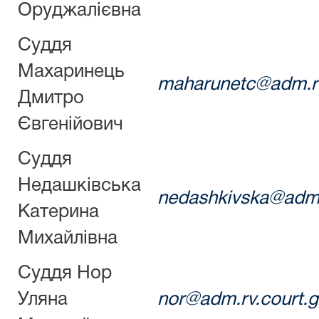
Оруджалієвна
Суддя
Махаринець
maharunetc@adm.rv
Дмитро
Євгенійович
Суддя
Недашківська
nedashkivska@adm.
Катерина
Михайлівна
Суддя Нор
Уляна
nor@adm.rv.court.g