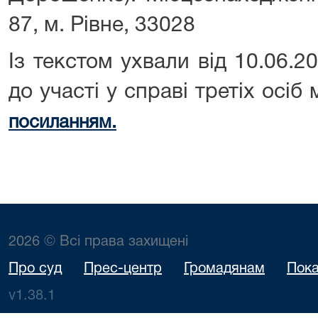
87, м. Рівне, 33028
Із текстом ухвали від 10.06.
до участі у справі третіх осі
посиланням.
2026 © Всі права захищені
Про суд
Прес-центр
Громадянам
Пока
v1.38.1