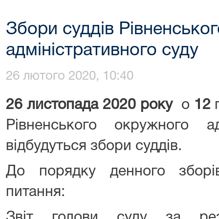
Збори суддів Рівненсько
адміністративного суду
26 лютого 2020, 10:40
26 листопада
20
20
року
о
1
2
Рівненського окружного ад
відбудуться збори суддів.
До порядку денного зборі
питання:
Звіт голови суду за резу