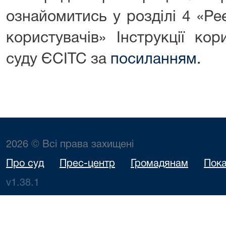
ознайомитись у розділі 4 «Ре
користувачів» Інструкції ко
суду ЄСІТС за
посиланням.
2026 © Всі права захищені
Про суд
Прес-центр
Громадянам
Пока
v1.38.1