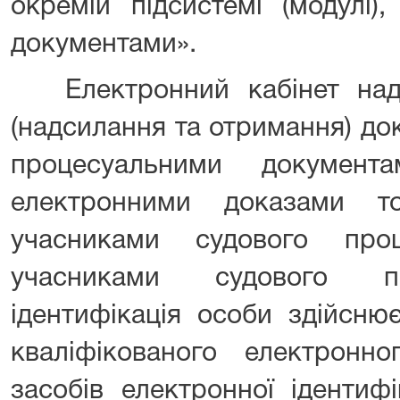
окремій підсистемі (модулі)
документами».
Електронний кабінет нада
(надсилання та отримання) до
процесуальними документ
електронними доказами 
учасниками судового пр
учасниками судового пр
ідентифікація особи здійсню
кваліфікованого електронн
засобів електронної ідентифі