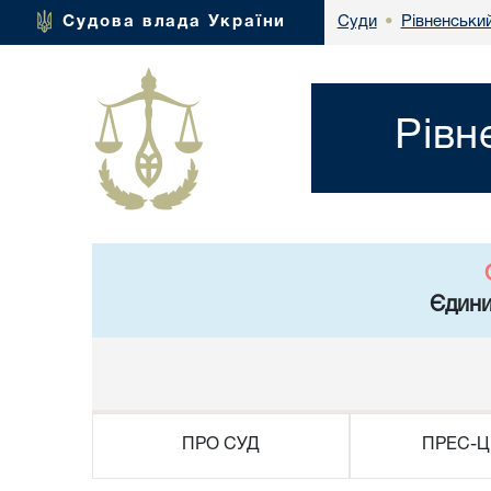
Рівненськи
Судова влада України
Суди
•
Рівн
Єдини
ПРО СУД
ПРЕС-Ц