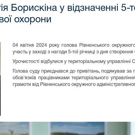
я Борискіна у відзначенні 5-то
вої охорони
04 квітня 2024 року голова Рівненського окружног
участь у заході з нагоди 5-тої річниці з дня створенн
Урочистості відбулися у територіальному управлінні 
Голова суду приєднався до привітань, подякував за
обов'язків працівниками територіального управлінн
грамоти від Рівненського окружного адміністративног