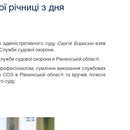
ї річниці з дня
о адміністративного суду
Сергій Борискін
взяв
я Служби судової охорони.
Служби судової охорони в Рівненській області.
 професіоналізм, сумлінне виконання службових
я ССО в Рівненській області та вручив почесні
о суду.