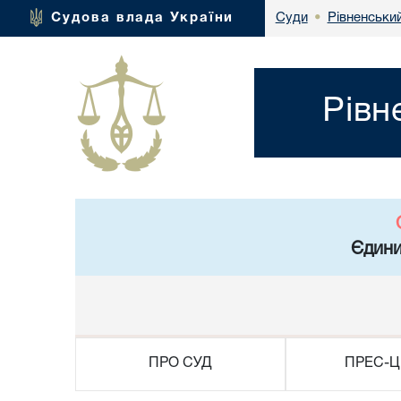
Рівненськи
Судова влада України
Суди
•
Рівн
Єдини
ПРО СУД
ПРЕС-Ц