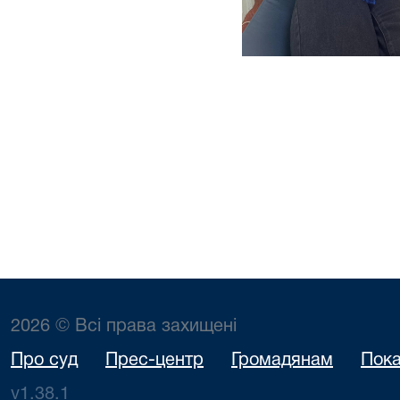
2026 © Всі права захищені
Про суд
Прес-центр
Громадянам
Пока
v1.38.1