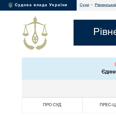
Рівненськи
Судова влада України
Суди
•
Рівн
Єдини
ПРО СУД
ПРЕС-Ц