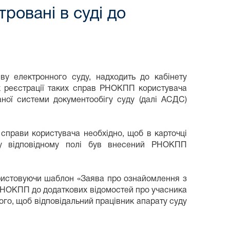
ровані в суді до
у електронного суду, надходить до кабінету
х реєстрації таких справ РНОКПП користувача
ної системи документообігу суду (далі АСДС)
 справи користувача необхідно, щоб в карточці
у відповідному полі був внесений РНОКПП
користовуючи шаблон «Заява про ознайомлення з
 РНОКПП до додаткових відомостей про учасника
ого, щоб відповідальний працівник апарату суду