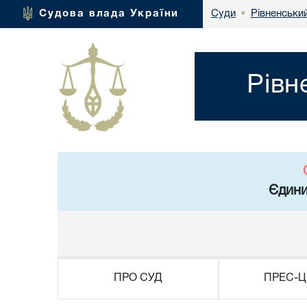
Рівненськи
Судова влада України
Суди
•
Рівн
Єдини
ПРО СУД
ПРЕС-Ц