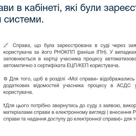
и в кабінеті, які були зареєст
 системи.
🔗 Справа, що була зареєстрована в суді через заяв
користувача за його РНОКПП (раніше ІПН). У випадка
заповнюється в картці учасника процесу автоматизова
автоматично з сертифіката ЕЦП/КЕП користувача.
⚙️ Для того, щоб в розділі «Мої справи» відображались
додаткових відомостей учасника процесу в АСДС 
користувача.
❗️Для цього потрібно звернутись до суду з заявою, ви
матеріалами справи в електронному вигляді ( внесення
справи та надання доступу до електронної справи)» для т