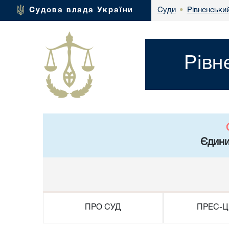
Рівненськи
Судова влада України
Суди
•
Рівн
Єдини
ПРО СУД
ПРЕС-Ц