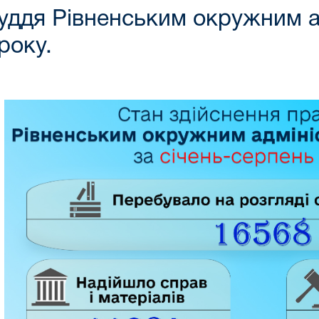
суддя Рівненським окружним 
року.