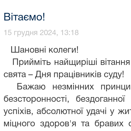
Вітаємо!
15 грудня 2024, 13:18
Шановні колеги!
Прийміть найщиріші вітання 
свята – Дня працівників суду!
Бажаю незмінних принципі
безсторонності, бездоганної
успіхів, абсолютної удачі у жит
міцного здоров'я та бравих 