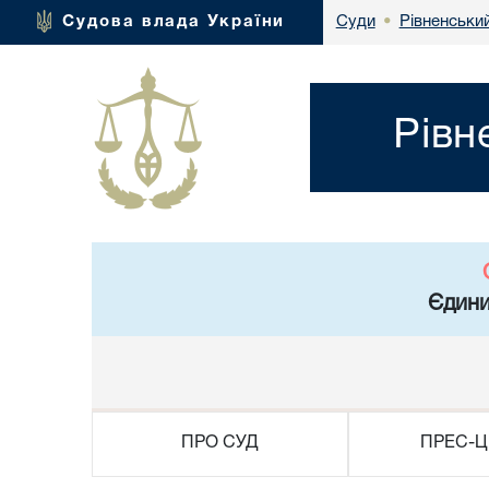
Рівненськи
Судова влада України
Суди
•
Рівн
Єдини
ПРО СУД
ПРЕС-Ц