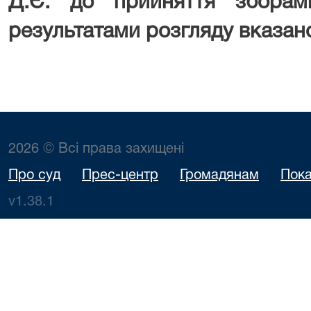
Д.Є. до прийняття зборам
результатами розгляду вказан
2026 © Всі права захищені
Про суд
Прес-центр
Громадянам
Пока
v1.38.1