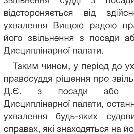
звільнення судді з посад
відстороняється від здій
ухвалення Вищою радою пр
його звільнення з посади а
Дисциплінарної палати.
Таким чином, у період до у
правосуддя рішення про звіл
Д.Є. з посади або ск
Дисциплінарної палати, остан
ухвалення будь-яких судо
справах, які знаходяться на йо