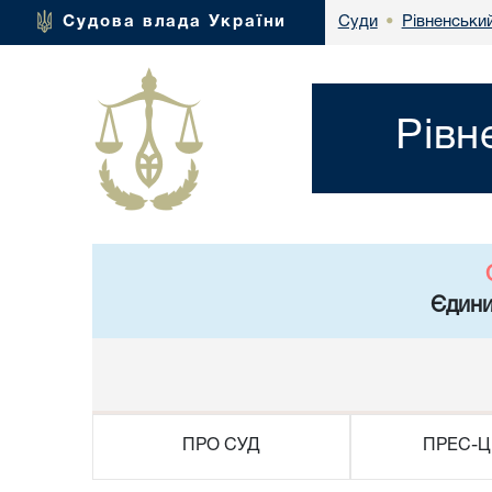
Рівненськи
Судова влада України
Суди
•
Рівн
Єдини
ПРО СУД
ПРЕС-Ц