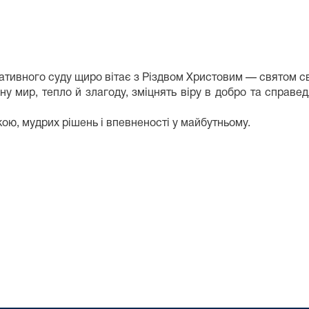
ативного суду щиро вітає з Різдвом Христовим — святом сві
ир, тепло й злагоду, зміцнять віру в добро та справедли
 мудрих рішень і впевненості у майбутньому.