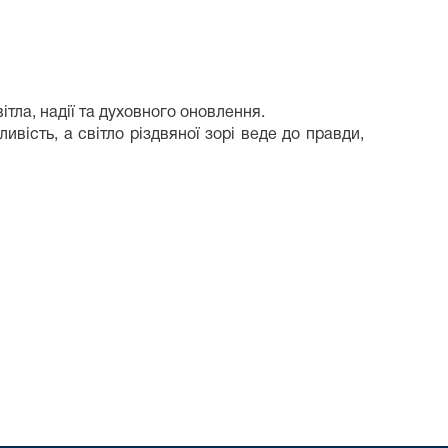
тла, надії та духовного оновлення.
вість, а світло різдвяної зорі веде до правди,