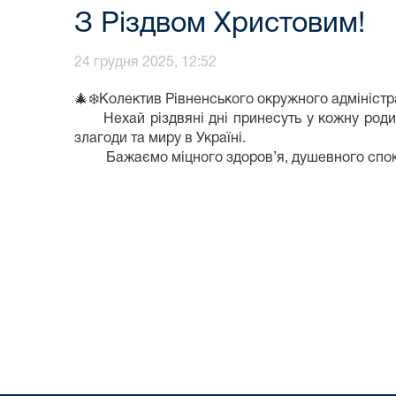
З Різдвом Христовим!
24 грудня 2025, 12:52
🎄❄️Колектив Рівненського окружного адміністр
Нехай різдвяні дні принесуть у кожну родину м
злагоди та миру в Україні.
Бажаємо міцного здоров’я, душевного спокою,