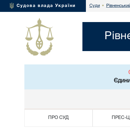
Рівненськи
Судова влада України
Суди
•
Рівн
Єдини
ПРО СУД
ПРЕС-Ц