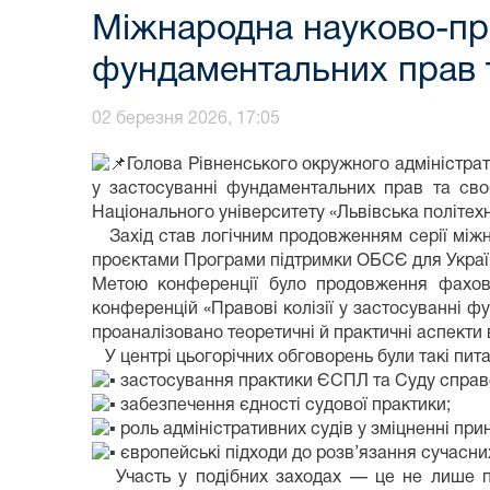
Міжнародна науково-пра
фундаментальних прав т
02 березня 2026, 17:05
Голова Рівненського окружного адміністрат
у застосуванні фундаментальних прав та своб
Національного університету «Львівська політехн
Захід став логічним продовженням серії міжна
проєктами Програми підтримки ОБСЄ для Украї
Метою конференції було продовження фахово
конференцій «Правові колізії у застосуванні ф
проаналізовано теоретичні й практичні аспекти
У центрі цьогорічних обговорень були такі пит
застосування практики ЄСПЛ та Суду справ
забезпечення єдності судової практики;
роль адміністративних судів у зміцненні пр
європейські підходи до розв’язання сучасни
Участь у подібних заходах — це не лише про