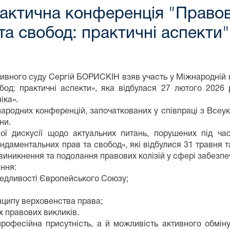
ктична конференція "Правові 
а свобод: практичні аспекти"
ивного суду Сергій БОРИСКІН взяв участь у Міжнародній н
од: практичні аспекти», яка відбулася 27 лютого 2026 
іка».
родних конференцій, започаткованих у співпраці з Всеукр
ни.
ї дискусії щодо актуальних питань, порушених під час
ундаментальних прав та свобод», які відбулися 31 травня т
 виникнення та подолання правових колізій у сфері забезп
ання:
едливості Європейського Союзу;
инципу верховенства права;
х правових викликів.
фесійна присутність, а й можливість активного обміну 