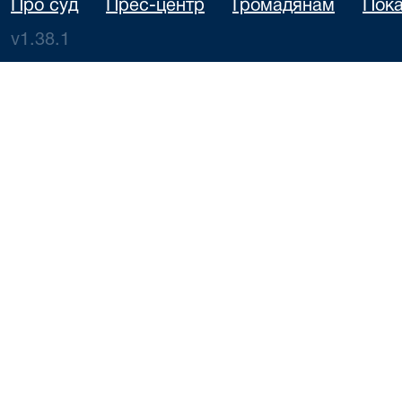
Про суд
Прес-центр
Громадянам
Пока
v1.38.1