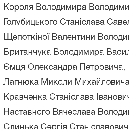
Короля Володимира Володими
Голубицького Станіслава Саве
Щепоткіної Валентини Володи
Британчука Володимира Васи
Ємця Олександра Петровича,
Лагнюка Миколи Михайловича
Кравченка Станіслава Іванови
Наставного Вячеслава Володи
Слинька Сергія Станіславович