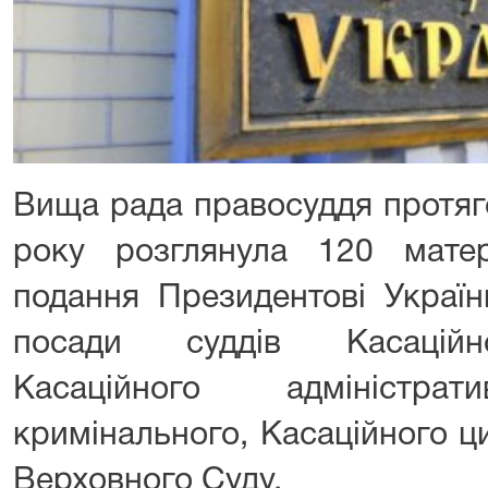
Вища рада правосуддя протяг
року розглянула 120 мате
подання Президентові Украї
посади суддів Касаційно
Касаційного адміністрат
кримінального, Касаційного ци
Верховного Суду.