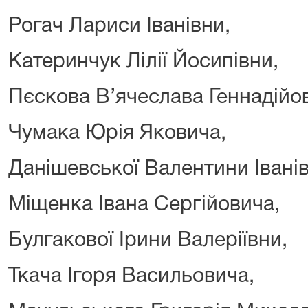
Рогач Лариси Іванівни,
Катеринчук Лілії Йосипівни,
Пєскова В’ячеслава Геннадійо
Чумака Юрія Яковича,
Данішевської Валентини Іванів
Міщенка Івана Сергійовича,
Булгакової Ірини Валеріївни,
Ткача Ігоря Васильовича,