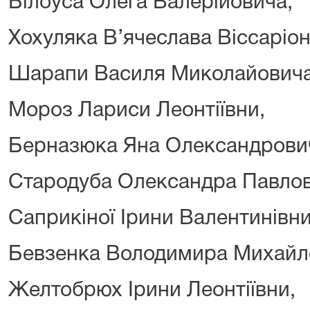
Білоуса Олега Валерійовича,
Хохуляка В’ячеслава Віссаріо
Шарапи Василя Миколайовича
Мороз Лариси Леонтіївни,
Берназюка Яна Олександрови
Стародуба Олександра Павлов
Саприкіної Ірини Валентинівни
Бевзенка Володимира Михайл
Желтобрюх Ірини Леонтіївни,