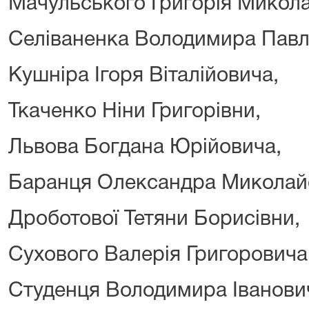
Мачульського Григорія Микол
Селіваненка Володимира Павл
Кушніра Ігоря Віталійовича,
Ткаченко Ніни Григорівни,
Львова Богдана Юрійовича,
Баранця Олександра Миколай
Дроботової Тетяни Борисівни,
Сухового Валерія Григоровича
Студенця Володимира Іванови