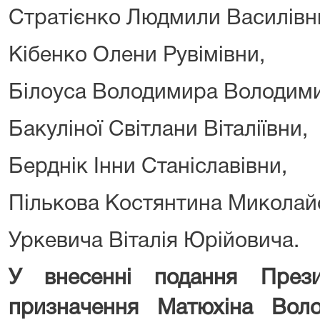
Стратієнко Людмили Василівн
Кібенко Олени Рувімівни,
Білоуса Володимира Володим
Бакуліної Світлани Віталіївни,
Берднік Інни Станіславівни,
Пількова Костянтина Миколай
Уркевича Віталія Юрійовича.
У внесенні подання
През
призначення Матюхіна Вол