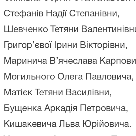
Стефанів Надії Степанівни,
Шевченко Тетяни Валентинівн
Григор’євої Ірини Вікторівни,
Маринича В’ячеслава Карпови
Могильного Олега Павловича,
Матієк Тетяни Василівни,
Бущенка Аркадія Петровича,
Кишакевича Льва Юрійовича.