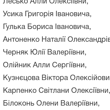
Лесько Алли Олексіївни,
Усика Григорія Івановича,
Гулька Бориса Івановича,
Антоненко Наталії Олександрі
Черняк Юлії Валеріївни,
Олійник Алли Сергіївни,
Кузнєцова Віктора Олексійови
Карпенко Світлани Олексіївни
Білоконь Олени Валеріївни,