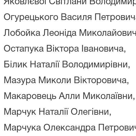
Яковлєвої Світлани Володимир
Огурецького Василя Петрович
Лобойка Леоніда Миколайович
Остапука Віктора Івановича,
Білик Наталії Володимирівни,
Мазура Миколи Вікторовича,
Макаровець Алли Миколаївни,
Марчук Наталії Олегівни,
Марчука Олександра Петрови