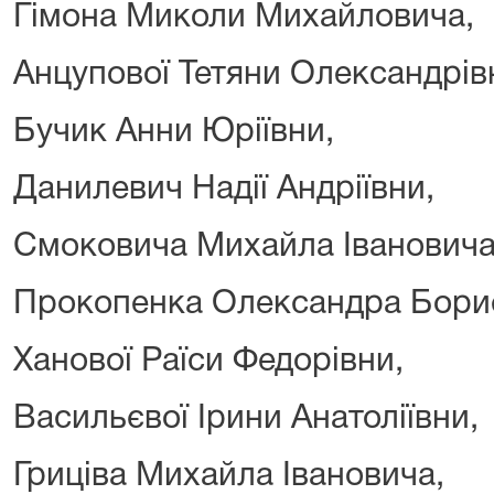
Гімона Миколи Михайловича,
Анцупової Тетяни Олександрів
Бучик Анни Юріївни,
Данилевич Надії Андріївни,
Смоковича Михайла Івановича
Прокопенка Олександра Бори
Ханової Раїси Федорівни,
Васильєвої Ірини Анатоліївни,
Гриціва Михайла Івановича,