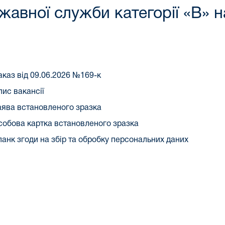
авної служби категорії «В» на
аказ від 09.06.2026 №169-к
пис вакансії
аява встановленого зразка
собова картка встановленого зразка
ланк згоди на збір та обробку персональних даних