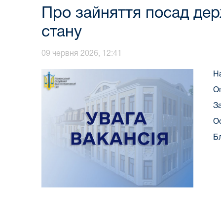
Про зайняття посад держ
стану
09 червня 2026, 12:41
Н
О
З
О
Б