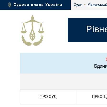
Рівненськи
Судова влада України
Суди
•
Рівн
Єдини
ПРО СУД
ПРЕС-Ц